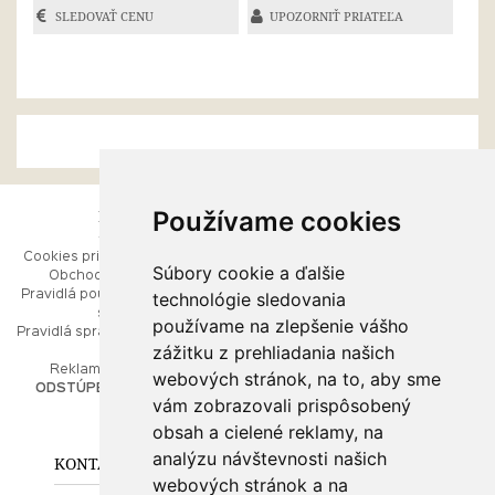
SLEDOVAŤ CENU
UPOZORNIŤ PRIATEĽA
Používame cookies
ESHOP
RÝCHLE MENU
Cookies pri prezeraní stránok
Úvod
Súbory cookie a ďalšie
Obchodné podmienky
Ako balíme Vaše šperky
technológie sledovania
Pravidlá používania webových
Kontaktujte nás
stránok
Mapa stránok
používame na zlepšenie vášho
Pravidlá spracúvania osobných
zážitku z prehliadania našich
údajov
PORADŇA
Reklamačný poriadok
webových stránok, na to, aby sme
ODSTÚPENIE OD ZMLUVY
vám zobrazovali prispôsobený
Ako nakupovať
O drahých kovoch
obsah a cielené reklamy, na
Doprava a poštovné
analýzu návštevnosti našich
KONTAKT NA NÁS
webových stránok a na