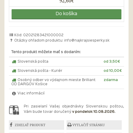
92,60€
Do košíka
Kód: 02021283421000002
Otázky ohľadom produktu:
info@najkrajsiesperky.sk
Tento produkt môžete mať s dodaním:
Slovenská pošta
od 3,50€
Slovenská pošta - Kuriér
od 10,00€
Osobný odber vo výdajnom mieste Brilliant
zdarma
OD DARGOV Košice
Viac informácií
Pri zasielaní Vašej objednávky Slovenskou poštou,
Vám bude tovar doručený
v pondelok 10.08.2026.
ZDIEĽAŤ PRODUKT
VYTLAČIŤ STRÁNKU