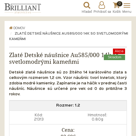
0
Hľadať
Prihlásiť sa
Košík
Menu
DOMOV
ZLATÉ DETSKÉ NÁUŠNICE AU585/000 14K SO SVETLOMODRÝMI
KAMEŇMI
Akcia
Zlaté Detské náušnice Au585/000 14k so
Skladom
svetlomodrými kameňmi
Detské zlaté náušnice sú zo žltého 14 karátového zlata s
celkovým rozmerom 1,2 cm. Vzor náušníc tvorí kvietok, ktorý
zdobia modré kamienky. Zapínanie je na háčik v prednej časti
náušníc.
Náušnice sú určené pre vek od 0 do približne 3
rokov.
Rozmer:
1.2
Kód:
Hmotnosť:
21313
0.80g
Cena: