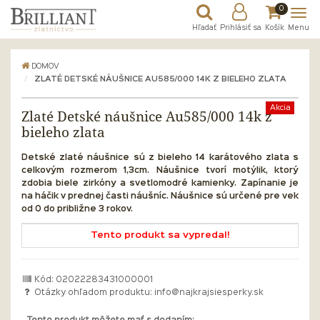
0
Hľadať
Prihlásiť sa
Košík
Menu
DOMOV
ZLATÉ DETSKÉ NÁUŠNICE AU585/000 14K Z BIELEHO ZLATA
Akcia
Zlaté Detské náušnice Au585/000 14k z
bieleho zlata
Detské zlaté náušnice sú z bieleho 14 karátového zlata s
celkovým rozmerom 1,3cm. Náušnice tvorí motýlik, ktorý
zdobia biele zirkóny a svetlomodré kamienky. Zapínanie je
na háčik v prednej časti náušníc.
Náušnice sú určené pre vek
od 0 do približne 3 rokov.
Tento produkt sa vypredal!
Kód: 02022283431000001
Otázky ohľadom produktu:
info@najkrajsiesperky.sk