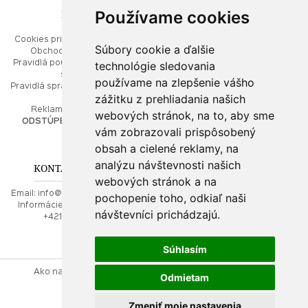
Používame cookies
ESHOP
RÝCHLE MENU
Cookies pri prezeraní stránok
Úvod
Súbory cookie a ďalšie
Obchodné podmienky
Ako balíme Vaše šperky
technológie sledovania
Pravidlá používania webových
Kontaktujte nás
stránok
Mapa stránok
používame na zlepšenie vášho
Pravidlá spracúvania osobných
zážitku z prehliadania našich
údajov
PORADŇA
Reklamačný poriadok
webových stránok, na to, aby sme
ODSTÚPENIE OD ZMLUVY
vám zobrazovali prispôsobený
Ako nakupovať
O drahých kovoch
obsah a cielené reklamy, na
Doprava a poštovné
analýzu návštevnosti našich
KONTAKT NA NÁS
webových stránok a na
Email:
info@najkrajsiesperky.sk
pochopenie toho, odkiaľ naši
Informácie:
+421917 881556,
návštevníci prichádzajú.
+421556224323
Súhlasím
Ako nakupovať
Kontaktujte nás
Obchodné podmienky
Odmietam
Reklamačný poriadok
Zmeniť moje nastavenia