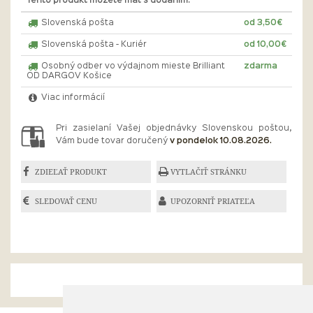
Tento produkt môžete mať s dodaním:
Slovenská pošta
od 3,50€
Slovenská pošta - Kuriér
od 10,00€
Osobný odber vo výdajnom mieste Brilliant
zdarma
OD DARGOV Košice
Viac informácií
Pri zasielaní Vašej objednávky Slovenskou poštou,
Vám bude tovar doručený
v pondelok 10.08.2026.
ZDIEĽAŤ PRODUKT
VYTLAČIŤ STRÁNKU
SLEDOVAŤ CENU
UPOZORNIŤ PRIATEĽA