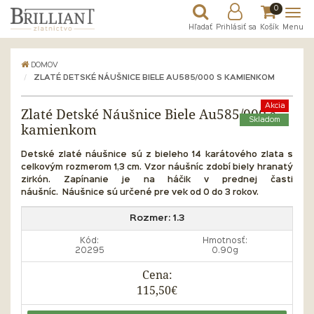
0
Hľadať
Prihlásiť sa
Košík
Menu
DOMOV
ZLATÉ DETSKÉ NÁUŠNICE BIELE AU585/000 S KAMIENKOM
Akcia
Zlaté Detské Náušnice Biele Au585/000 s
Skladom
kamienkom
Detské zlaté náušnice sú z bieleho 14 karátového zlata s
celkovým rozmerom 1,3 cm. Vzor náušníc zdobí biely hranatý
zirkón. Zapínanie je na háčik v prednej časti
náušníc.
Náušnice sú určené pre vek od 0 do 3 rokov.
Rozmer:
1.3
Kód:
Hmotnosť:
20295
0.90g
Cena:
115,50€