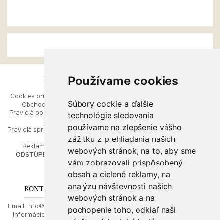
Používame cookies
ESHOP
RÝCHLE MENU
Cookies pri prezeraní stránok
Úvod
Súbory cookie a ďalšie
Obchodné podmienky
Ako balíme Vaše šperky
technológie sledovania
Pravidlá používania webových
Kontaktujte nás
stránok
Mapa stránok
používame na zlepšenie vášho
Pravidlá spracúvania osobných
zážitku z prehliadania našich
údajov
PORADŇA
Reklamačný poriadok
webových stránok, na to, aby sme
ODSTÚPENIE OD ZMLUVY
vám zobrazovali prispôsobený
Ako nakupovať
O drahých kovoch
obsah a cielené reklamy, na
Doprava a poštovné
analýzu návštevnosti našich
KONTAKT NA NÁS
webových stránok a na
Email:
info@najkrajsiesperky.sk
pochopenie toho, odkiaľ naši
Informácie:
+421917 881556,