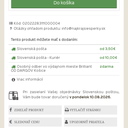
Do košíka
Kód: 02022283111000004
Otázky ohľadom produktu:
info@najkrajsiesperky.sk
Tento produkt môžete mať s dodaním:
Slovenská pošta
od 3,50€
Slovenská pošta - Kuriér
od 10,00€
Osobný odber vo výdajnom mieste Brilliant
zdarma
OD DARGOV Košice
Viac informácií
Pri zasielaní Vašej objednávky Slovenskou poštou,
Vám bude tovar doručený
v pondelok 10.08.2026.
ZDIEĽAŤ PRODUKT
VYTLAČIŤ STRÁNKU
SLEDOVAŤ CENU
UPOZORNIŤ PRIATEĽA