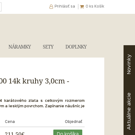
Prihlásiť sa
0
ks Košík
NÁRAMKY
SETY
DOPLNKY
Novinky
00 14k kruhy 3,0cm -
akcie
4 karátového zlata s celkovým rozmerom
ým a lesklým povrchom. Zapínanie náušníc je
Aktuálne
Cena
Objednať
211,50€
Do košíka