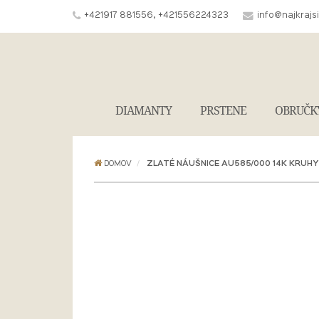
+421917 881556, +421556224323
info@najkrajs
DIAMANTY
PRSTENE
OBRUČK
DOMOV
ZLATÉ NÁUŠNICE AU585/000 14K KRUHY 