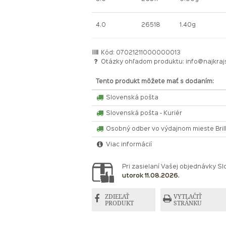
4.0
26518
1.40g
Kód: 07021211000000013
Otázky ohľadom produktu:
info@najkraj
Tento produkt môžete mať s dodaním:
Slovenská pošta
Slovenská pošta - Kuriér
Osobný odber vo výdajnom mieste Bri
Viac informácií
Pri zasielaní Vašej objednávky 
utorok 11.08.2026.
ZDIEĽAŤ
VYTLAČIŤ
PRODUKT
STRÁNKU