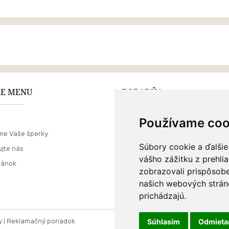
E MENU
PORADŇA
Používame coo
Ako nakupovať
me Vaše šperky
O drahých kovoch
Súbory cookie a ďalšie
jte nás
Doprava a poštovné
vášho zážitku z prehli
ránok
zobrazovali prispôsobe
našich webových stráno
prichádzajú.
Súhlasím
Odmiet
y
Reklamačný poriadok