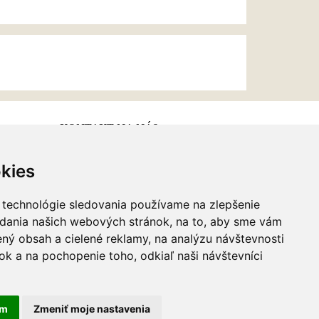
KONTAKT NA NÁS
kies
Email:
info@najkrajsiesperky.sk
Informácie:
+421917 881556,
 technológie sledovania používame na zlepšenie
+421556224323
adania našich webových stránok, na to, aby sme vám
ný obsah a cielené reklamy, na analýzu návštevnosti
k a na pochopenie toho, odkiaľ naši návštevníci
am
Zmeniť moje nastavenia
webdesign
|
webex.sk