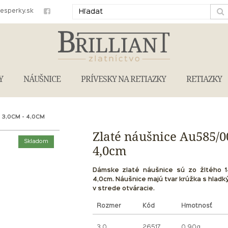
iesperky.sk
Y
NÁUŠNICE
PRÍVESKY NA RETIAZKY
RETIAZKY
3,0CM - 4,0CM
Zlaté náušnice Au585/0
Skladom
4,0cm
Dámske zlaté náušnice sú zo žltého 1
4,0cm. Náušnice majú tvar krúžka s hladk
v strede otváracie.
Rozmer
Kód
Hmotnosť
3.0
26517
0.90g