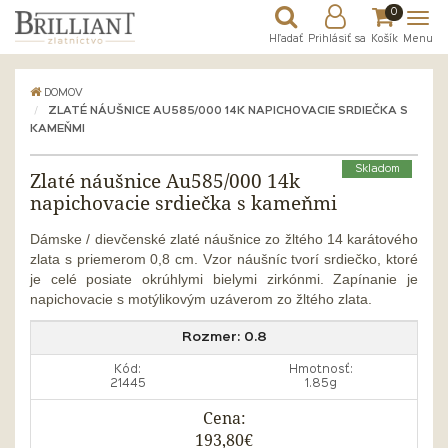
0
Hľadať
Prihlásiť sa
Košík
Menu
DOMOV
ZLATÉ NÁUŠNICE AU585/000 14K NAPICHOVACIE SRDIEČKA S
KAMEŇMI
Skladom
Zlaté náušnice Au585/000 14k
napichovacie srdiečka s kameňmi
Dámske / dievčenské zlaté náušnice zo žltého 14 karátového
zlata s priemerom 0,8 cm. Vzor náušníc tvorí srdiečko, ktoré
je celé posiate okrúhlymi bielymi zirkónmi. Zapínanie je
napichovacie s motýlikovým uzáverom zo žltého zlata.
Rozmer:
0.8
Kód:
Hmotnosť:
21445
1.85g
Cena:
193,80€