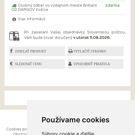
Osobný odber vo výdajnom mieste Brilliant
zdarma
OD DARGOV Košice
Viac informácií
Pri zasielaní Vašej objednávky Slovenskou poštou,
Vám bude tovar doručený
v utorok 11.08.2026.
ZDIEĽAŤ PRODUKT
VYTLAČIŤ STRÁNKU
SLEDOVAŤ CENU
UPOZORNIŤ PRIATEĽA
Používame cookies
ESHOP
RÝCHLE MENU
Cookies pri prezeraní stránok
Úvod
Súbory cookie a ďalšie
Obchodné podmienky
Ako balíme Vaše šperky