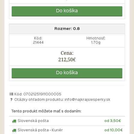
Do košíka
Rozmer:
0.8
Kód:
Hmotnosť:
21444
1.70g
Cena:
212,50€
Do košíka
Kód: 07021251911000005
Otázky ohľadom produktu:
info@najkrajsiesperky.sk
Tento produkt môžete mať s dodaním:
Slovenská pošta
od 3,50€
Slovenská pošta - Kuriér
od 10,00€