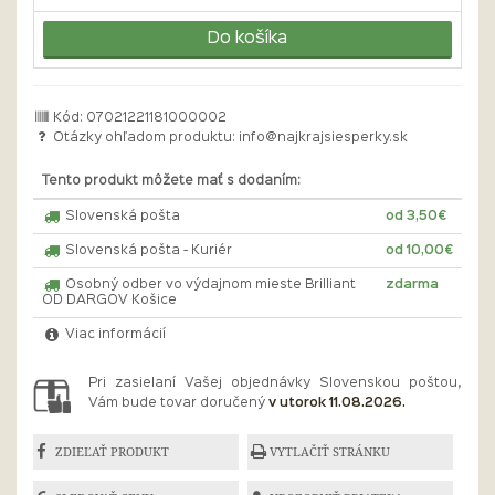
Do košíka
Kód: 07021221181000002
Otázky ohľadom produktu:
info@najkrajsiesperky.sk
Tento produkt môžete mať s dodaním:
Slovenská pošta
od 3,50€
Slovenská pošta - Kuriér
od 10,00€
Osobný odber vo výdajnom mieste Brilliant
zdarma
OD DARGOV Košice
Viac informácií
Pri zasielaní Vašej objednávky Slovenskou poštou,
Vám bude tovar doručený
v utorok 11.08.2026.
ZDIEĽAŤ PRODUKT
VYTLAČIŤ STRÁNKU