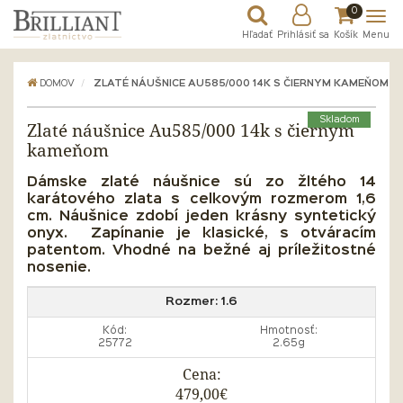
0
Hľadať
Prihlásiť sa
Košík
Menu
DOMOV
ZLATÉ NÁUŠNICE AU585/000 14K S ČIERNYM KAMEŇOM
Skladom
Zlaté náušnice Au585/000 14k s čiernym
kameňom
Dámske zlaté náušnice sú zo žltého 14
karátového zlata s celkovým rozmerom 1,6
cm. Náušnice zdobí jeden krásny syntetický
onyx. Zapínanie je klasické, s otváracím
patentom. Vhodné na bežné aj príležitostné
nosenie.
Rozmer:
1.6
Kód:
Hmotnosť:
25772
2.65g
Cena:
479,00€