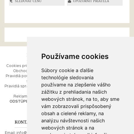
SLEDOVAŤ CENU
UPOZORNIŤ PRIATEĽA
Používame cookies
ESHOP
RÝCHLE MENU
Cookies pri prezeraní stránok
Úvod
Súbory cookie a ďalšie
Obchodné podmienky
Ako balíme Vaše šperky
technológie sledovania
Pravidlá používania webových
Kontaktujte nás
stránok
Mapa stránok
používame na zlepšenie vášho
Pravidlá spracúvania osobných
zážitku z prehliadania našich
údajov
PORADŇA
Reklamačný poriadok
webových stránok, na to, aby sme
ODSTÚPENIE OD ZMLUVY
vám zobrazovali prispôsobený
Ako nakupovať
O drahých kovoch
obsah a cielené reklamy, na
Doprava a poštovné
analýzu návštevnosti našich
KONTAKT NA NÁS
webových stránok a na
Email:
info@najkrajsiesperky.sk