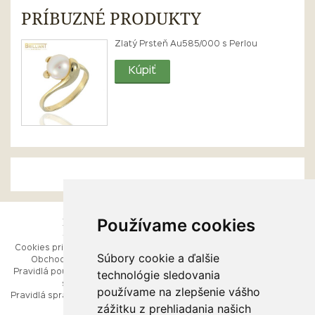
PRÍBUZNÉ PRODUKTY
Zlatý Prsteň Au585/000 s Perlou
Kúpiť
Používame cookies
ESHOP
RÝCHLE MENU
Cookies pri prezeraní stránok
Úvod
Súbory cookie a ďalšie
Obchodné podmienky
Ako balíme Vaše šperky
technológie sledovania
Pravidlá používania webových
Kontaktujte nás
stránok
Mapa stránok
používame na zlepšenie vášho
Pravidlá spracúvania osobných
zážitku z prehliadania našich
údajov