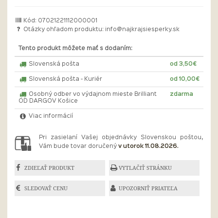
Kód: 07021221112000001
Otázky ohľadom produktu:
info@najkrajsiesperky.sk
Tento produkt môžete mať s dodaním:
Slovenská pošta
od 3,50€
Slovenská pošta - Kuriér
od 10,00€
Osobný odber vo výdajnom mieste Brilliant
zdarma
OD DARGOV Košice
Viac informácií
Pri zasielaní Vašej objednávky Slovenskou poštou,
Vám bude tovar doručený
v utorok 11.08.2026.
ZDIEĽAŤ PRODUKT
VYTLAČIŤ STRÁNKU
SLEDOVAŤ CENU
UPOZORNIŤ PRIATEĽA