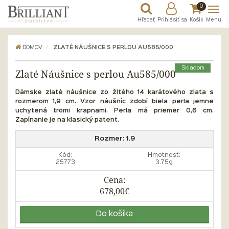
0
Hľadať
Prihlásiť sa
Košík
Menu
DOMOV
ZLATÉ NÁUŠNICE S PERLOU AU585/000
Skladom
Zlaté Náušnice s perlou Au585/000
Dámske zlaté náušnice zo žltého 14 karátového zlata s
rozmerom 1,9 cm. Vzor náušníc zdobí biela perla jemne
uchytená tromi krapnami. Perla má priemer 0,6 cm.
Zapínanie je na klasický patent.
Rozmer:
1.9
Kód:
Hmotnosť:
25773
3.75g
Cena:
678,00€
Do košíka