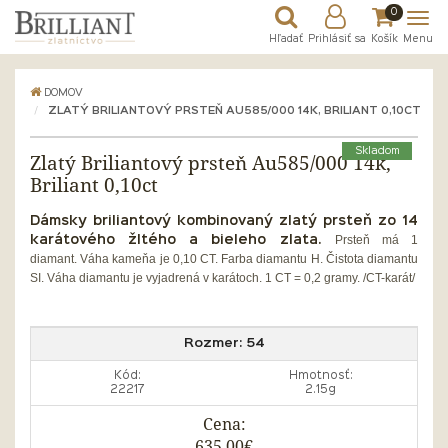
0
Hľadať
Prihlásiť sa
Košík
Menu
DOMOV
ZLATÝ BRILIANTOVÝ PRSTEŇ AU585/000 14K, BRILIANT 0,10CT
Skladom
Zlatý Briliantový prsteň Au585/000 14k,
Briliant 0,10ct
Dámsky briliantový kombinovaný zlatý prsteň zo 14
Prsteň má 1
karátového žltého a bieleho zlata.
diamant.
Váha kameňa je 0,10 CT.
Farba diamantu H. Čistota diamantu
SI. Váha diamantu je vyjadrená v karátoch. 1 CT = 0,2 gramy. /CT-karát/
Rozmer:
54
Kód:
Hmotnosť:
22217
2.15g
Cena:
635,00€