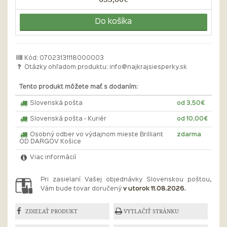
Do košíka
Kód: 07023131118000003
Otázky ohľadom produktu:
info@najkrajsiesperky.sk
Tento produkt môžete mať s dodaním:
Slovenská pošta
od 3,50€
Slovenská pošta - Kuriér
od 10,00€
Osobný odber vo výdajnom mieste Brilliant
zdarma
OD DARGOV Košice
Viac informácií
Pri zasielaní Vašej objednávky Slovenskou poštou,
Vám bude tovar doručený
v utorok 11.08.2026.
ZDIEĽAŤ PRODUKT
VYTLAČIŤ STRÁNKU