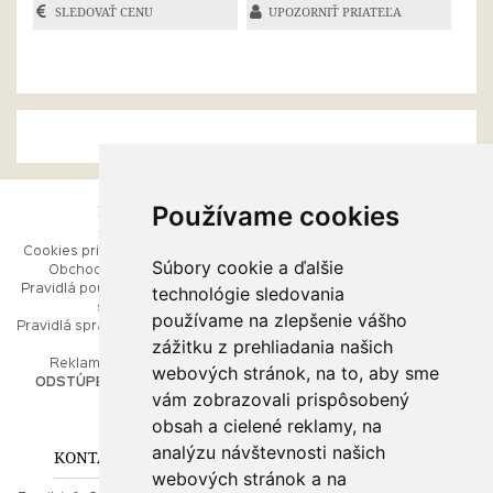
SLEDOVAŤ CENU
UPOZORNIŤ PRIATEĽA
Používame cookies
ESHOP
RÝCHLE MENU
Cookies pri prezeraní stránok
Úvod
Súbory cookie a ďalšie
Obchodné podmienky
Ako balíme Vaše šperky
technológie sledovania
Pravidlá používania webových
Kontaktujte nás
stránok
Mapa stránok
používame na zlepšenie vášho
Pravidlá spracúvania osobných
zážitku z prehliadania našich
údajov
PORADŇA
Reklamačný poriadok
webových stránok, na to, aby sme
ODSTÚPENIE OD ZMLUVY
vám zobrazovali prispôsobený
Ako nakupovať
O drahých kovoch
obsah a cielené reklamy, na
Doprava a poštovné
analýzu návštevnosti našich
KONTAKT NA NÁS
webových stránok a na