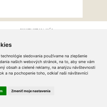
KONTAKT NA NÁS
kies
Email:
info@najkrajsiesperky.sk
Informácie:
+421917 881556,
 technológie sledovania používame na zlepšenie
+421556224323
adania našich webových stránok, na to, aby sme vám
ný obsah a cielené reklamy, na analýzu návštevnosti
k a na pochopenie toho, odkiaľ naši návštevníci
am
Zmeniť moje nastavenia
webdesign
|
webex.sk