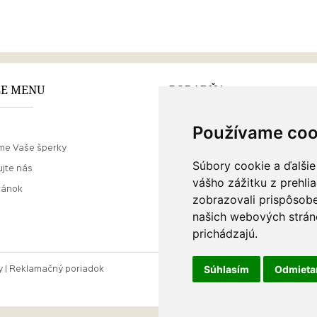
E MENU
PORADŇA
Používame coo
Ako nakupovať
me Vaše šperky
O drahých kovoch
Súbory cookie a ďalšie
jte nás
Doprava a poštovné
vášho zážitku z prehli
ránok
zobrazovali prispôsobe
našich webových stráno
prichádzajú.
Súhlasím
Odmiet
y
Reklamačný poriadok