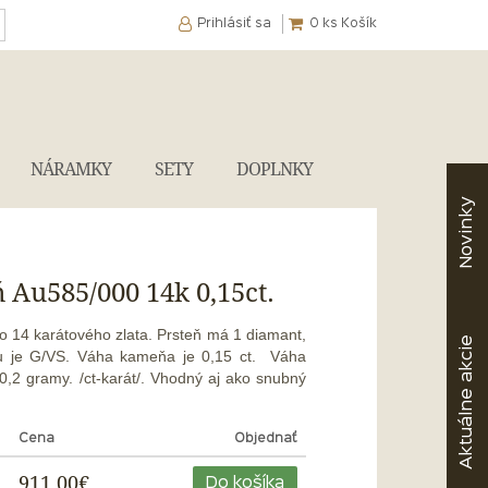
Prihlásiť sa
0
ks Košík
NÁRAMKY
SETY
DOPLNKY
Novinky
ň Au585/000 14k 0,15ct.
ého 14 karátového zlata.
Prsteň má 1 diamant,
akcie
ntu je G/VS. Váha kameňa je 0,15 ct. Váha
 0,2 gramy. /ct-karát/. Vhodný aj ako snubný
Aktuálne
Cena
Objednať
911,00€
Do košíka