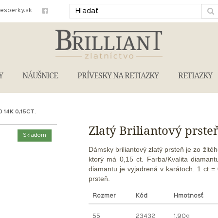
iesperky.sk
Y
NÁUŠNICE
PRÍVESKY NA RETIAZKY
RETIAZKY
14K 0,15CT.
Zlatý Briliantový prste
Skladom
Dámsky briliantový
zlatý prsteň je zo žlt
ktorý má 0,15 ct. Farba/Kvalita diama
diamantu je vyjadrená v karátoch. 1 ct =
prsteň.
Rozmer
Kód
Hmotnosť
55
23432
1.90g