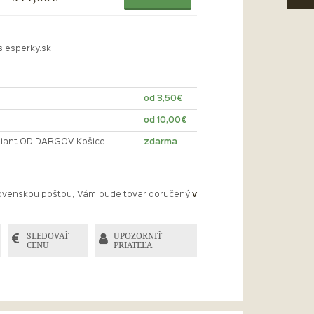
siesperky.sk
od 3,50€
od 10,00€
lliant OD DARGOV Košice
zdarma
Slovenskou poštou, Vám bude tovar doručený
v
SLEDOVAŤ
UPOZORNIŤ
CENU
PRIATEĽA