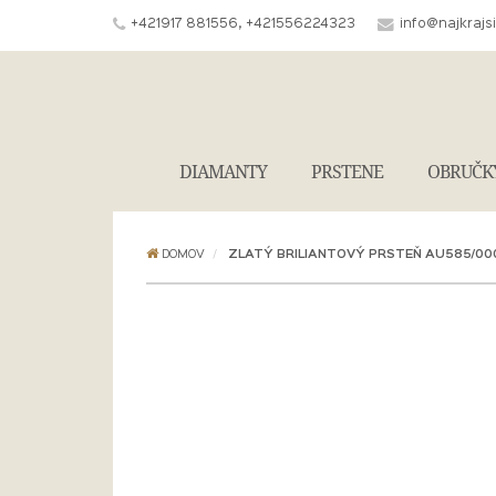
+421917 881556, +421556224323
info@najkrajs
DIAMANTY
PRSTENE
OBRUČK
DOMOV
ZLATÝ BRILIANTOVÝ PRSTEŇ AU585/000 