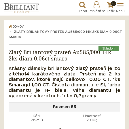
0
Hľadať
Prihlásiť sa
Košík
Menu
DOMOV
ZLATÝ BRILIANTOVÝ PRSTEŇ AU585/000 14K 2KS DIAM 0,06CT
SMARA
Skladom
Zlatý Briliantový prsteň Au585/000 14k
2ks diam 0,06ct smara
Krásny dámsky briliantový
zlatý prsteň je zo
žltého14 karátového zlata. Prsteň má 2 ks
diamantov, ktoré majú celkovo 0,06 CT, 1ks
Smaragd 1,00 CT. Čistota diamantu je SI, farba
diamantu je H- biela. Váha diamantu je
vyjadrená v karátoch. 1ct = 0,2gramy
Rozmer:
55
Kód:
Hmotnosť:
26293
2.00g