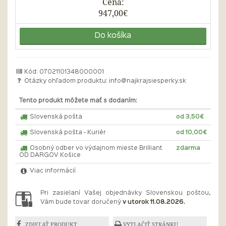
Cena:
947,00€
Do košíka
Kód: 07021101348000001
Otázky ohľadom produktu:
info@najkrajsiesperky.sk
Tento produkt môžete mať s dodaním:
Slovenská pošta
od 3,50€
Slovenská pošta - Kuriér
od 10,00€
Osobný odber vo výdajnom mieste Brilliant
zdarma
OD DARGOV Košice
Viac informácií
Pri zasielaní Vašej objednávky Slovenskou poštou,
Vám bude tovar doručený
v utorok 11.08.2026.
ZDIEĽAŤ PRODUKT
VYTLAČIŤ STRÁNKU