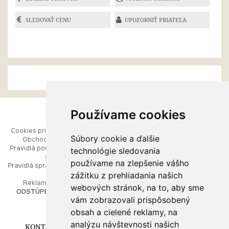
SLEDOVAŤ CENU
UPOZORNIŤ PRIATEĽA
Používame cookies
ESHOP
RÝCHLE MENU
Cookies pri prezeraní stránok
Úvod
Súbory cookie a ďalšie
Obchodné podmienky
Ako balíme Vaše šperky
technológie sledovania
Pravidlá používania webových
Kontaktujte nás
stránok
Mapa stránok
používame na zlepšenie vášho
Pravidlá spracúvania osobných
zážitku z prehliadania našich
údajov
PORADŇA
Reklamačný poriadok
webových stránok, na to, aby sme
ODSTÚPENIE OD ZMLUVY
vám zobrazovali prispôsobený
Ako nakupovať
O drahých kovoch
obsah a cielené reklamy, na
Doprava a poštovné
analýzu návštevnosti našich
KONTAKT NA NÁS