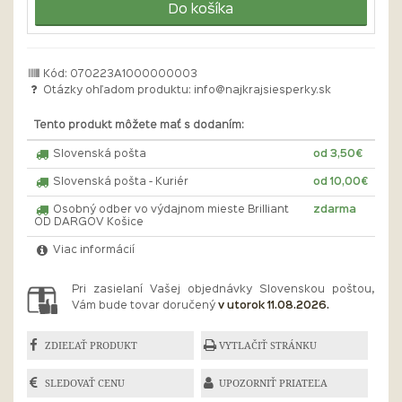
Do košíka
Kód: 070223A1000000003
Otázky ohľadom produktu:
info@najkrajsiesperky.sk
Tento produkt môžete mať s dodaním:
Slovenská pošta
od 3,50€
Slovenská pošta - Kuriér
od 10,00€
Osobný odber vo výdajnom mieste Brilliant
zdarma
OD DARGOV Košice
Viac informácií
Pri zasielaní Vašej objednávky Slovenskou poštou,
Vám bude tovar doručený
v utorok 11.08.2026.
ZDIEĽAŤ PRODUKT
VYTLAČIŤ STRÁNKU
SLEDOVAŤ CENU
UPOZORNIŤ PRIATEĽA