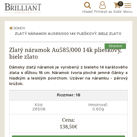
0
Hľadať
Prihlásiť sa
Košík
Menu
DOMOV
ZLATÝ NÁRAMOK AU585/000 14K PLIEŠKOVÝ, BIELE ZLATO
Skladom
Zlatý náramok Au585/000 14k plieškový,
biele zlato
Dámsky zlatý náramok je vyrobený z bieleho 14 karátového
zlata s
dĺžkou
18 cm. Náramok tvoria ploché jemné články s
hladkým a lesklým povrchom. Uzáver na náramku - pérový
krúžok.
Rozmer:
18
Kód:
Hmotnosť:
26508
0.60g
Cena:
138,50€