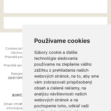
Používame cookies
ESHOP
RÝCHLE MENU
Cookies pri prezeraní stránok
Úvod
Súbory cookie a ďalšie
Obchodné podmienky
Ako balíme Vaše šperky
technológie sledovania
Pravidlá používania webových
Kontaktujte nás
stránok
Mapa stránok
používame na zlepšenie vášho
Pravidlá spracúvania osobných
zážitku z prehliadania našich
údajov
PORADŇA
Reklamačný poriadok
webových stránok, na to, aby sme
ODSTÚPENIE OD ZMLUVY
vám zobrazovali prispôsobený
Ako nakupovať
O drahých kovoch
obsah a cielené reklamy, na
Doprava a poštovné
analýzu návštevnosti našich
KONTAKT NA NÁS
webových stránok a na
Email:
info@najkrajsiesperky.sk
pochopenie toho, odkiaľ naši
Informácie:
+421917 881556,