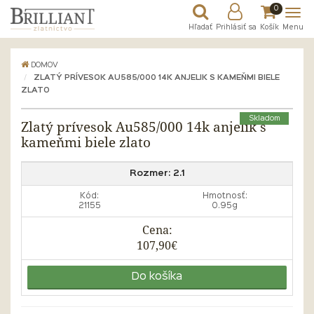
0
Hľadať
Prihlásiť sa
Košík
Menu
DOMOV
ZLATÝ PRÍVESOK AU585/000 14K ANJELIK S KAMEŇMI BIELE
ZLATO
Skladom
Zlatý prívesok Au585/000 14k anjelik s
kameňmi biele zlato
Rozmer:
2.1
Kód:
Hmotnosť:
21155
0.95g
Cena:
107,90€
Do košíka