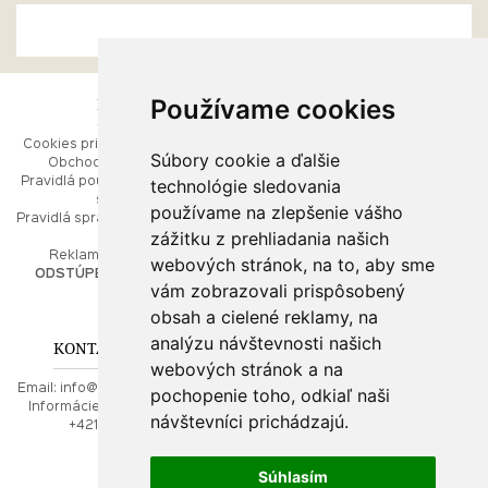
Používame cookies
ESHOP
RÝCHLE MENU
Cookies pri prezeraní stránok
Úvod
Súbory cookie a ďalšie
Obchodné podmienky
Ako balíme Vaše šperky
technológie sledovania
Pravidlá používania webových
Kontaktujte nás
stránok
Mapa stránok
používame na zlepšenie vášho
Pravidlá spracúvania osobných
zážitku z prehliadania našich
údajov
PORADŇA
Reklamačný poriadok
webových stránok, na to, aby sme
ODSTÚPENIE OD ZMLUVY
vám zobrazovali prispôsobený
Ako nakupovať
O drahých kovoch
obsah a cielené reklamy, na
Doprava a poštovné
analýzu návštevnosti našich
KONTAKT NA NÁS
webových stránok a na
Email:
info@najkrajsiesperky.sk
pochopenie toho, odkiaľ naši
Informácie:
+421917 881556,
návštevníci prichádzajú.
+421556224323
Súhlasím