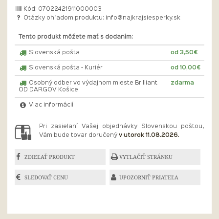
Kód: 07022421911000003
Otázky ohľadom produktu:
info@najkrajsiesperky.sk
Tento produkt môžete mať s dodaním:
Slovenská pošta
od 3,50€
Slovenská pošta - Kuriér
od 10,00€
Osobný odber vo výdajnom mieste Brilliant
zdarma
OD DARGOV Košice
Viac informácií
Pri zasielaní Vašej objednávky Slovenskou poštou,
Vám bude tovar doručený
v utorok 11.08.2026.
ZDIEĽAŤ PRODUKT
VYTLAČIŤ STRÁNKU
SLEDOVAŤ CENU
UPOZORNIŤ PRIATEĽA