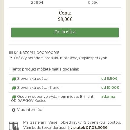
25694
0.55g
Cena:
99,00€
Do košíka
Kód: 37021410000100015
Otázky ohľadom produktu:
info@najkrajsiesperky.sk
Tento produkt môžete mať s dodaním:
Slovenská pošta
od 3,50€
Slovenská pošta - Kuriér
od 10,00€
Osobný odber vo výdajnom mieste Brilliant
zdarma
OD DARGOV Košice
Viac informácií
Pri zasielaní Vašej objednávky Slovenskou poštou,
Vám bude tovar doručený
v piatok 07.08.2026.