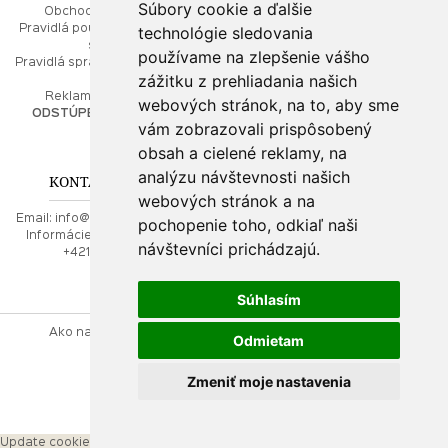
Súbory cookie a ďalšie
Obchodné podmienky
Ako balíme Vaše šperky
technológie sledovania
Pravidlá používania webových
Kontaktujte nás
stránok
Mapa stránok
používame na zlepšenie vášho
Pravidlá spracúvania osobných
zážitku z prehliadania našich
údajov
PORADŇA
Reklamačný poriadok
webových stránok, na to, aby sme
ODSTÚPENIE OD ZMLUVY
vám zobrazovali prispôsobený
Ako nakupovať
O drahých kovoch
obsah a cielené reklamy, na
Doprava a poštovné
analýzu návštevnosti našich
KONTAKT NA NÁS
webových stránok a na
Email:
info@najkrajsiesperky.sk
pochopenie toho, odkiaľ naši
Informácie:
+421917 881556,
návštevníci prichádzajú.
+421556224323
Súhlasím
Ako nakupovať
Kontaktujte nás
Obchodné podmienky
Odmietam
Reklamačný poriadok
Zmeniť moje nastavenia
webdesign
|
webex.sk
Update cookies preferences