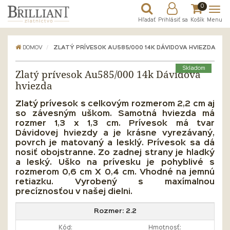
0
Hľadať
Prihlásiť sa
Košík
Menu
DOMOV
ZLATÝ PRÍVESOK AU585/000 14K DÁVIDOVA HVIEZDA
Skladom
Zlatý prívesok Au585/000 14k Dávidova
hviezda
Zlatý prívesok s celkovým rozmerom 2,2 cm aj
so závesným uškom. Samotná hviezda má
rozmer 1,3 x 1,3 cm. Prívesok má tvar
Dávidovej hviezdy a je krásne vyrezávaný,
povrch je matovaný a lesklý. Prívesok sa dá
nosiť obojstranne. Zo zadnej strany je hladký
a leský.
Uško na prívesku je pohyblivé s
rozmerom 0,6 cm X 0,4 cm. Vhodné na jemnú
retiazku. Vyrobený s maxímalnou
precíznosťou v našej dielni.
Rozmer:
2.2
Kód:
Hmotnosť: