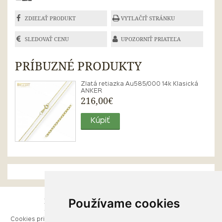
ZDIEĽAŤ PRODUKT
VYTLAČIŤ STRÁNKU
SLEDOVAŤ CENU
UPOZORNIŤ PRIATEĽA
PRÍBUZNÉ PRODUKTY
Zlatá retiazka Au585/000 14k Klasická
ANKER
216,00€
Kúpiť
Používame cookies
ESHOP
RÝCHLE MENU
Cookies pri prezeraní stránok
Úvod