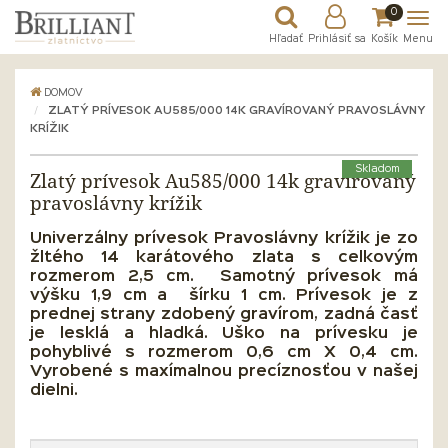
0
Hľadať
Prihlásiť sa
Košík
Menu
DOMOV
ZLATÝ PRÍVESOK AU585/000 14K GRAVÍROVANÝ PRAVOSLÁVNY
KRÍŽIK
Skladom
Zlatý prívesok Au585/000 14k gravírovaný
pravoslávny krížik
Univerzálny prívesok Pravoslávny krížik je zo
žltého 14 karátového zlata s celkovým
rozmerom 2,5 cm. Samotný prívesok má
výšku 1,9 cm a šírku 1 cm. Prívesok je z
prednej strany zdobený gravírom, zadná časť
je lesklá a hladká. Uško na prívesku je
pohyblivé s rozmerom 0,6 cm X 0,4 cm.
Vyrobené s maxímalnou precíznosťou v našej
dielni.