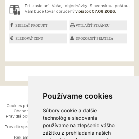
Pri zasielaní Vašej objednávky Slovenskou poštou,
Vám bude tovar doručený
v piatok 07.08.2026.
ZDIEĽAŤ PRODUKT
VYTLAČIŤ STRÁNKU
SLEDOVAŤ CENU
UPOZORNIŤ PRIATEĽA
Používame cookies
ESHOP
RÝCHLE MENU
Cookies pri prezeraní stránok
Úvod
Súbory cookie a ďalšie
Obchodné podmienky
Ako balíme Vaše šperky
technológie sledovania
Pravidlá používania webových
Kontaktujte nás
stránok
Mapa stránok
používame na zlepšenie vášho
Pravidlá spracúvania osobných
zážitku z prehliadania našich
údajov
PORADŇA
Reklamačný poriadok