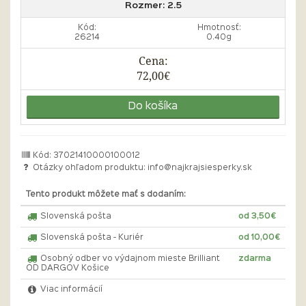
Rozmer:
2.5
Kód:
Hmotnosť:
26214
0.40g
Cena:
72,00€
Do košíka
Kód: 37021410000100012
Otázky ohľadom produktu:
info@najkrajsiesperky.sk
Tento produkt môžete mať s dodaním:
Slovenská pošta
od 3,50€
Slovenská pošta - Kuriér
od 10,00€
Osobný odber vo výdajnom mieste Brilliant
zdarma
OD DARGOV Košice
Viac informácií