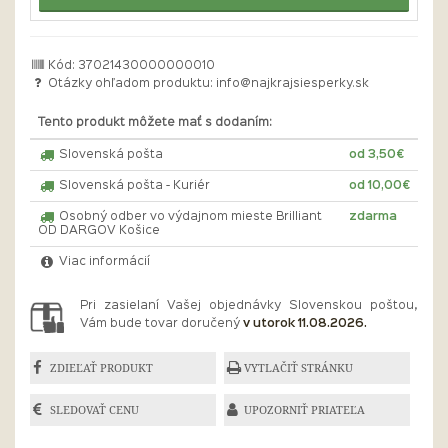
Kód: 37021430000000010
Otázky ohľadom produktu:
info@najkrajsiesperky.sk
Tento produkt môžete mať s dodaním:
Slovenská pošta
od 3,50€
Slovenská pošta - Kuriér
od 10,00€
Osobný odber vo výdajnom mieste Brilliant
zdarma
OD DARGOV Košice
Viac informácií
Pri zasielaní Vašej objednávky Slovenskou poštou,
Vám bude tovar doručený
v utorok 11.08.2026.
ZDIEĽAŤ PRODUKT
VYTLAČIŤ STRÁNKU
SLEDOVAŤ CENU
UPOZORNIŤ PRIATEĽA