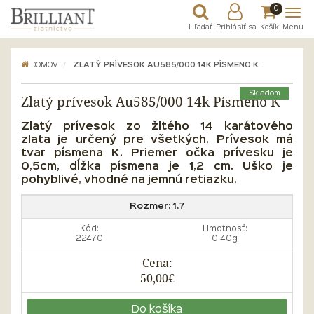
0
Hľadať
Prihlásiť sa
Košík
Menu
DOMOV
ZLATÝ PRÍVESOK AU585/000 14K PÍSMENO K
Skladom
Zlatý prívesok Au585/000 14k Písmeno K
Zlatý prívesok zo žltého 14 karátového
zlata je určený pre všetkých. Prívesok má
tvar písmena K. Priemer očka prívesku je
0,5cm, dĺžka písmena je 1,2 cm. Uško je
pohyblivé, vhodné na jemnú retiazku.
Rozmer:
1.7
Kód:
Hmotnosť:
22470
0.40g
Cena:
50,00€
Do košíka