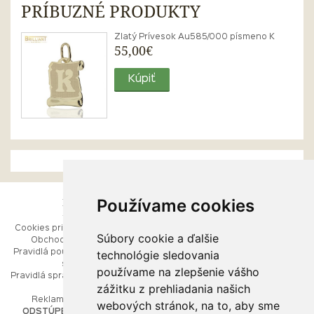
PRÍBUZNÉ PRODUKTY
Zlatý Prívesok Au585/000 písmeno K
55,00€
Kúpiť
Používame cookies
ESHOP
RÝCHLE MENU
Cookies pri prezeraní stránok
Úvod
Súbory cookie a ďalšie
Obchodné podmienky
Ako balíme Vaše šperky
technológie sledovania
Pravidlá používania webových
Kontaktujte nás
stránok
Mapa stránok
používame na zlepšenie vášho
Pravidlá spracúvania osobných
zážitku z prehliadania našich
údajov
PORADŇA
Reklamačný poriadok
webových stránok, na to, aby sme
ODSTÚPENIE OD ZMLUVY