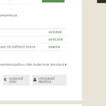
siesperky.sk
od 3,50€
od 10,00€
lliant OD DARGOV Košice
zdarma
Slovenskou poštou, Vám bude tovar doručený
v
SLEDOVAŤ
UPOZORNIŤ
CENU
PRIATEĽA