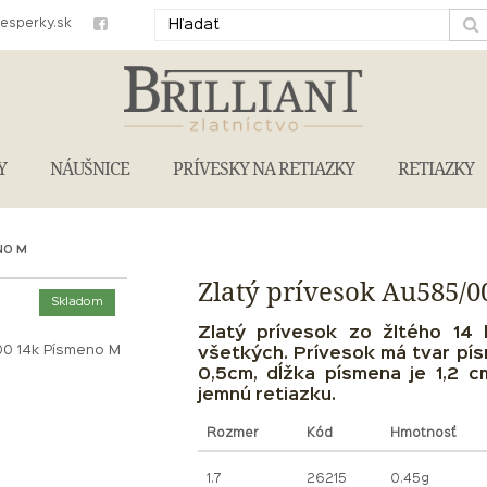
iesperky.sk
Y
NÁUŠNICE
PRÍVESKY NA RETIAZKY
RETIAZKY
NO M
Zlatý prívesok Au585/
Skladom
Zlatý prívesok zo žltého 14 
00 14k Písmeno M
všetkých. Prívesok má tvar pís
0,5cm, dĺžka písmena je 1,2 c
jemnú retiazku.
Rozmer
Kód
Hmotnosť
1.7
26215
0.45g