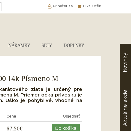
Prihlásiť sa
0
ks Košík
NÁRAMKY
SETY
DOPLNKY
Novinky
000 14k Písmeno M
karátového zlata je určený pre
akcie
mena M. Priemer očka prívesku je
m. Uško je pohyblivé, vhodné na
Aktuálne
Cena
Objednať
67,50€
Do košíka