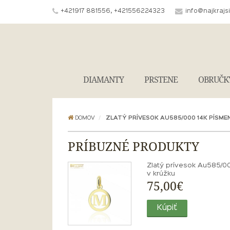
+421917 881556, +421556224323
info@najkrajs
DIAMANTY
PRSTENE
OBRUČK
DOMOV
ZLATÝ PRÍVESOK AU585/000 14K PÍSME
PRÍBUZNÉ PRODUKTY
Zlatý prívesok Au585/0
v krúžku
75,00€
Kúpiť