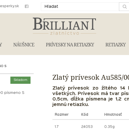
iesperky.sk
Y
NÁUŠNICE
PRÍVESKY NA RETIAZKY
RETIAZKY
NO S
Zlatý prívesok Au585/0
Skladom
Zlatý prívesok zo žltého 14 
00 písmeno S
všetkých. Prívesok má tvar pís
0,5cm, dĺžka písmena je 1,2 c
jemnú retiazku.
Rozmer
Kód
Hmotnosť
1.7
24053
0.35g