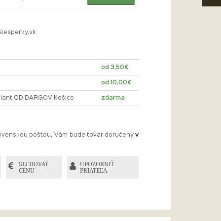
siesperky.sk
od 3,50€
od 10,00€
lliant OD DARGOV Košice
zdarma
Slovenskou poštou, Vám bude tovar doručený
v
SLEDOVAŤ
UPOZORNIŤ
CENU
PRIATEĽA