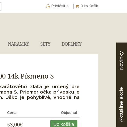
Prihlásiť sa
0
ks Košík
NÁRAMKY
SETY
DOPLNKY
Novinky
00 14k Písmeno S
karátového zlata je určený pre
akcie
mena S. Priemer očka prívesku je
m. Uško je pohyblivé, vhodné na
Aktuálne
Cena
Objednať
53,00€
Do košíka