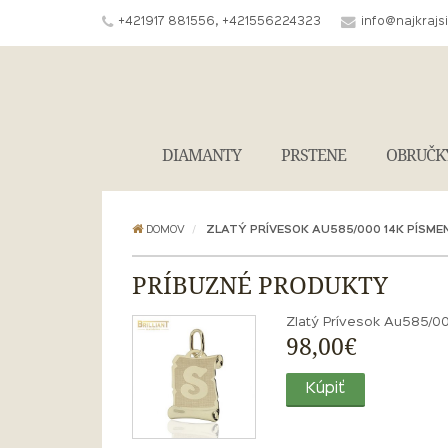
+421917 881556, +421556224323
info@najkrajs
DIAMANTY
PRSTENE
OBRUČK
DOMOV
ZLATÝ PRÍVESOK AU585/000 14K PÍSME
PRÍBUZNÉ PRODUKTY
Zlatý Prívesok Au585/0
98,00€
Kúpiť