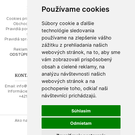
Používame cookies
ESHOP
RÝCHLE MENU
Cookies pri prezeraní stránok
Úvod
Súbory cookie a ďalšie
Obchodné podmienky
Ako balíme Vaše šperky
technológie sledovania
Pravidlá používania webových
Kontaktujte nás
stránok
Mapa stránok
používame na zlepšenie vášho
Pravidlá spracúvania osobných
zážitku z prehliadania našich
údajov
PORADŇA
Reklamačný poriadok
webových stránok, na to, aby sme
ODSTÚPENIE OD ZMLUVY
vám zobrazovali prispôsobený
Ako nakupovať
O drahých kovoch
obsah a cielené reklamy, na
Doprava a poštovné
analýzu návštevnosti našich
KONTAKT NA NÁS
webových stránok a na
Email:
info@najkrajsiesperky.sk
pochopenie toho, odkiaľ naši
Informácie:
+421917 881556,
návštevníci prichádzajú.
+421556224323
Súhlasím
Ako nakupovať
Kontaktujte nás
Obchodné podmienky
Odmietam
Reklamačný poriadok