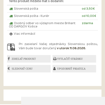
Tento produkt môžete mať s dodaním:
Slovenská pošta
od 3,50€
Slovenská pošta - Kuriér
od 10,00€
Osobný odber vo výdajnom mieste Brilliant
zdarma
OD DARGOV Košice
Viac informácií
Pri zasielaní Vašej objednávky Slovenskou poštou,
Vám bude tovar doručený
v utorok 11.08.2026.
ZDIEĽAŤ PRODUKT
VYTLAČIŤ STRÁNKU
SLEDOVAŤ CENU
UPOZORNIŤ PRIATEĽA