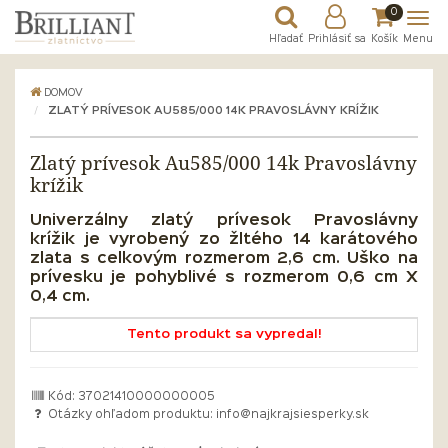
0
Hľadať
Prihlásiť sa
Košík
Menu
DOMOV
ZLATÝ PRÍVESOK AU585/000 14K PRAVOSLÁVNY KRÍŽIK
Zlatý prívesok Au585/000 14k Pravoslávny
krížik
Univerzálny zlatý prívesok
Pravoslávny
krížik
je vyrobený zo žltého 14 karátového
zlata s celkovým rozmerom 2,6 cm
.
Uško na
prívesku je pohyblivé s rozmerom 0,6 cm X
0,4 cm.
Tento produkt sa vypredal!
Kód: 37021410000000005
Otázky ohľadom produktu:
info@najkrajsiesperky.sk