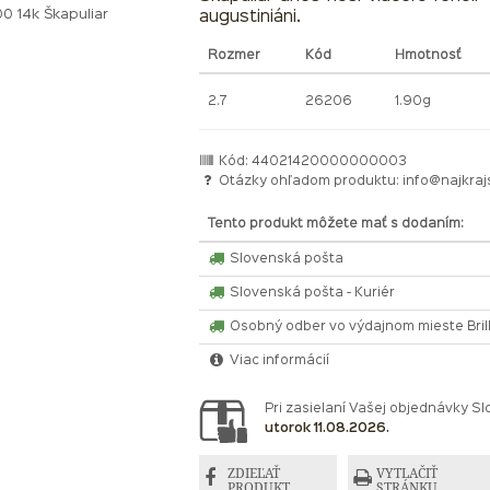
0 14k Škapuliar
augustiniáni.
Rozmer
Kód
Hmotnosť
2.7
26206
1.90g
Kód: 44021420000000003
Otázky ohľadom produktu:
info@najkraj
Tento produkt môžete mať s dodaním:
Slovenská pošta
Slovenská pošta - Kuriér
Osobný odber vo výdajnom mieste Bri
Viac informácií
Pri zasielaní Vašej objednávky 
utorok 11.08.2026.
ZDIEĽAŤ
VYTLAČIŤ
PRODUKT
STRÁNKU