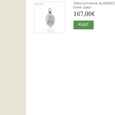
Zlatý prívesok Au585/00
biele zlato
167,00€
Kúpiť