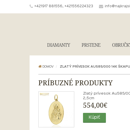
+421917 881556, +421556224323
info@najkrajs
DIAMANTY
PRSTENE
OBRUČK
DOMOV
ZLATÝ PRÍVESOK AU585/000 14K ŠKAPU
PRÍBUZNÉ PRODUKTY
Zlatý prívesok Au585/00
2,5cm
554,00€
Kúpiť