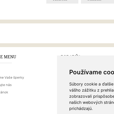
E MENU
PORADŇA
Používame coo
Ako nakupovať
me Vaše šperky
O drahých kovoch
Súbory cookie a ďalšie
jte nás
Doprava a poštovné
vášho zážitku z prehli
ránok
zobrazovali prispôsobe
našich webových stráno
prichádzajú.