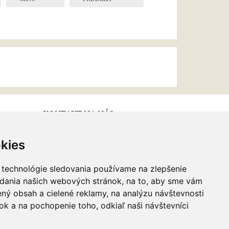
KONTAKT NA NÁS
kies
Email:
info@najkrajsiesperky.sk
Informácie:
+421917 881556,
 technológie sledovania používame na zlepšenie
+421556224323
adania našich webových stránok, na to, aby sme vám
ný obsah a cielené reklamy, na analýzu návštevnosti
k a na pochopenie toho, odkiaľ naši návštevníci