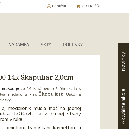
Prihlásiť sa
0
ks Košík
NÁRAMKY
SETY
DOPLNKY
Novinky
00 14k Škapuliar 2,0cm
matikou je
zo 14 karátového žltého zlata s
akcie
tvar medailónu - sv.
. Uško na
Škapuliara
tiazky.
Aktuálne
r aj medailónik musia mať na jednej
Srdca Ježišovho a z druhej strany
rom v ruke.
 dominikáni, františkáni, karmelitáni či