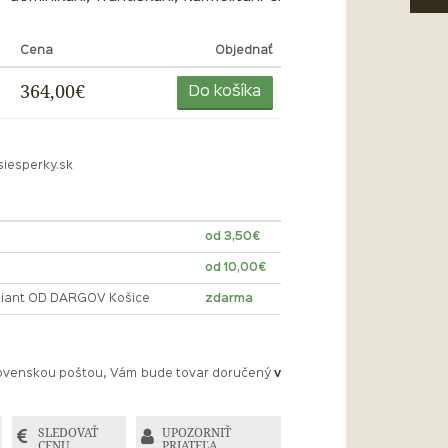
Cena
Objednať
364,00€
Do košíka
siesperky.sk
od 3,50€
od 10,00€
lliant OD DARGOV Košice
zdarma
Slovenskou poštou, Vám bude tovar doručený
v
SLEDOVAŤ
UPOZORNIŤ
CENU
PRIATEĽA