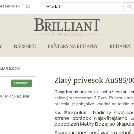
iesperky.sk
Y
NÁUŠNICE
PRÍVESKY NA RETIAZKY
RETIAZKY
LIAR 2,0CM
Zlatý prívesok Au585/0
Skladom
Obojstranný prívesok s náboženskou te
0 14k Škapuliar
celkovým rozmerom 2,7 cm. Prívesok má 
prívesku je pohyblivé, vhodné na tenšie re
-
sv. Škapuliar
Tradičný škapulia
strane obrázok Najsvätejšieho 
podobizeň Matky Božej so škapulia
Škapuliar dnes nosí viacero reholí -