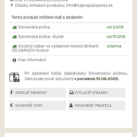
Kód: 07022440000500004
Otázky ohľadom produktu:
info@najkrajsiesperky.sk
Tento produkt môžete mať s dodaním:
Slovenská pošta
od 3,50€
Slovenská pošta - Kuriér
od 10,00€
Osobný odber vo výdajnom mieste Brilliant
zdarma
OD DARGOV Košice
Viac informácií
Pri zasielaní Vašej objednávky Slovenskou poštou,
Vám bude tovar doručený
v pondelok 10.08.2026.
ZDIEĽAŤ PRODUKT
VYTLAČIŤ STRÁNKU
SLEDOVAŤ CENU
UPOZORNIŤ PRIATEĽA