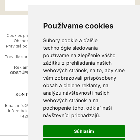
Používame cookies
ESHOP
RÝCHLE MENU
Cookies pri prezeraní stránok
Úvod
Súbory cookie a ďalšie
Obchodné podmienky
Ako balíme Vaše šperky
technológie sledovania
Pravidlá používania webových
Kontaktujte nás
stránok
Mapa stránok
používame na zlepšenie vášho
Pravidlá spracúvania osobných
zážitku z prehliadania našich
údajov
PORADŇA
Reklamačný poriadok
webových stránok, na to, aby sme
ODSTÚPENIE OD ZMLUVY
vám zobrazovali prispôsobený
Ako nakupovať
O drahých kovoch
obsah a cielené reklamy, na
Doprava a poštovné
analýzu návštevnosti našich
KONTAKT NA NÁS
webových stránok a na
Email:
info@najkrajsiesperky.sk
pochopenie toho, odkiaľ naši
Informácie:
+421917 881556,
návštevníci prichádzajú.
+421556224323
Súhlasím