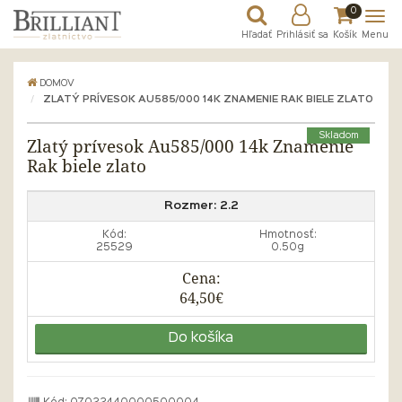
0
Hľadať
Prihlásiť sa
Košík
Menu
DOMOV
ZLATÝ PRÍVESOK AU585/000 14K ZNAMENIE RAK BIELE ZLATO
Skladom
Zlatý prívesok Au585/000 14k Znamenie
Rak biele zlato
Rozmer:
2.2
Kód:
Hmotnosť:
25529
0.50g
Cena:
64,50€
Do košíka