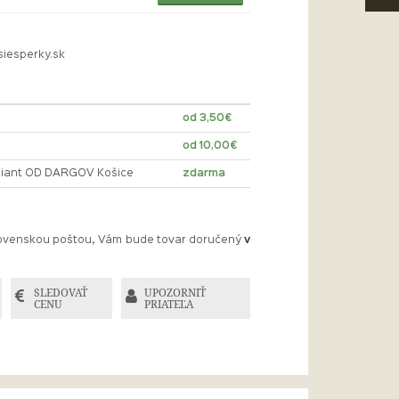
siesperky.sk
od 3,50€
od 10,00€
lliant OD DARGOV Košice
zdarma
Slovenskou poštou, Vám bude tovar doručený
v
SLEDOVAŤ
UPOZORNIŤ
CENU
PRIATEĽA