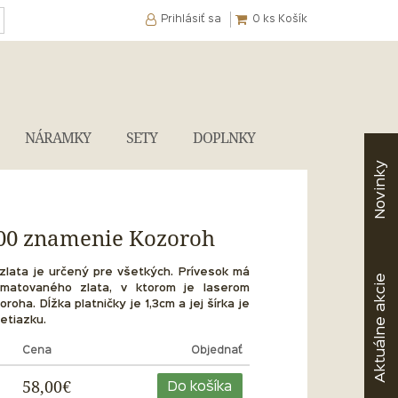
Prihlásiť sa
0
ks Košík
NÁRAMKY
SETY
DOPLNKY
Novinky
000 znamenie Kozoroh
zlata
je určený pre všetkých. Prívesok má
akcie
 matovaného zlata, v ktorom je laserom
ha. Dĺžka platničky je 1,3cm a jej šírka je
retiazku.
Aktuálne
Cena
Objednať
58,00€
Do košíka