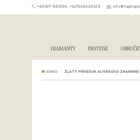
+421917 881556, +421556224323
info@najkrajs
DIAMANTY
PRSTENE
OBRUČK
DOMOV
ZLATÝ PRÍVESOK AU585/000 ZNAMENI