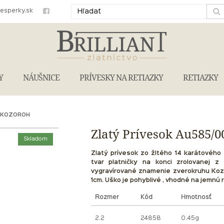
iesperky.sk
Y
NÁUŠNICE
PRÍVESKY NA RETIAZKY
RETIAZKY
E KOZOROH
Zlatý Prívesok Au585/
Skladom
Zlatý prívesok zo žltého 14 karátového 
tvar platničky na konci zrolovanej z
vygravírované znamenie zverokruhu Kozoro
1cm. Uško je pohyblivé , vhodné na jemnú 
Rozmer
Kód
Hmotnosť
2.2
24858
0.45g