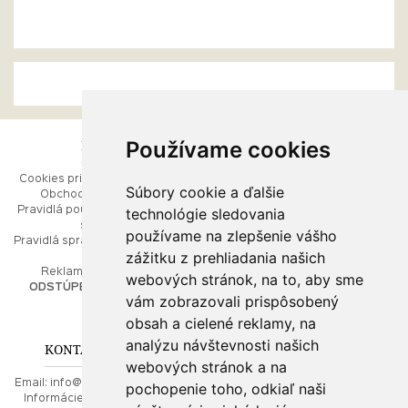
Používame cookies
ESHOP
RÝCHLE MENU
Cookies pri prezeraní stránok
Úvod
Súbory cookie a ďalšie
Obchodné podmienky
Ako balíme Vaše šperky
technológie sledovania
Pravidlá používania webových
Kontaktujte nás
stránok
Mapa stránok
používame na zlepšenie vášho
Pravidlá spracúvania osobných
zážitku z prehliadania našich
údajov
PORADŇA
Reklamačný poriadok
webových stránok, na to, aby sme
ODSTÚPENIE OD ZMLUVY
vám zobrazovali prispôsobený
Ako nakupovať
O drahých kovoch
obsah a cielené reklamy, na
Doprava a poštovné
analýzu návštevnosti našich
KONTAKT NA NÁS
webových stránok a na
Email:
info@najkrajsiesperky.sk
pochopenie toho, odkiaľ naši
Informácie:
+421917 881556,