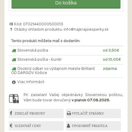
Do košíka
Kód: 07021440000500013
Otázky ohľadom produktu:
info@najkrajsiesperky.sk
Tento produkt môžete mať s dodaním:
Slovenská pošta
od 3,50€
Slovenská pošta - Kuriér
od 10,00€
Osobný odber vo výdajnom mieste Brilliant
zdarma
OD DARGOV Košice
Viac informácií
Pri zasielaní Vašej objednávky Slovenskou poštou,
Vám bude tovar doručený
v piatok 07.08.2026.
ZDIEĽAŤ PRODUKT
VYTLAČIŤ STRÁNKU
SLEDOVAŤ CENU
UPOZORNIŤ PRIATEĽA