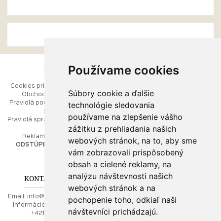
Používame cookies
ESHOP
RÝCHLE MENU
Cookies pri prezeraní stránok
Úvod
Súbory cookie a ďalšie
Obchodné podmienky
Ako balíme Vaše šperky
technológie sledovania
Pravidlá používania webových
Kontaktujte nás
stránok
Mapa stránok
používame na zlepšenie vášho
Pravidlá spracúvania osobných
zážitku z prehliadania našich
údajov
PORADŇA
Reklamačný poriadok
webových stránok, na to, aby sme
ODSTÚPENIE OD ZMLUVY
vám zobrazovali prispôsobený
Ako nakupovať
O drahých kovoch
obsah a cielené reklamy, na
Doprava a poštovné
analýzu návštevnosti našich
KONTAKT NA NÁS
webových stránok a na
Email:
info@najkrajsiesperky.sk
pochopenie toho, odkiaľ naši
Informácie:
+421917 881556,
návštevníci prichádzajú.
+421556224323