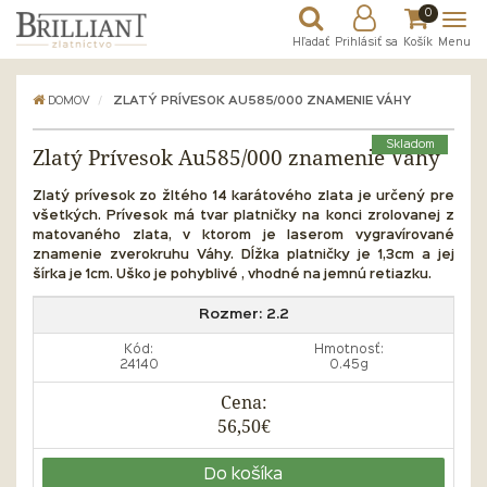
0
Hľadať
Prihlásiť sa
Košík
Menu
DOMOV
ZLATÝ PRÍVESOK AU585/000 ZNAMENIE VÁHY
Skladom
Zlatý Prívesok Au585/000 znamenie Váhy
Zlatý prívesok zo žltého 14 karátového zlata
je určený pre
všetkých. Prívesok má tvar platničky na konci zrolovanej z
matovaného zlata, v ktorom je laserom vygravírované
znamenie zverokruhu Váhy. Dĺžka platničky je 1,3cm a jej
šírka je 1cm. Uško je pohyblivé , vhodné na jemnú retiazku.
Rozmer:
2.2
Kód:
Hmotnosť:
24140
0.45g
Cena:
56,50€
Do košíka