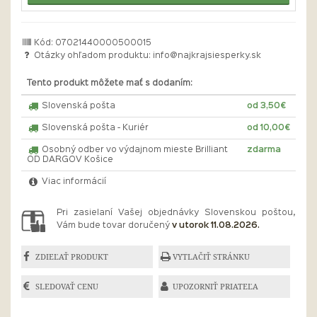
Kód: 07021440000500015
Otázky ohľadom produktu:
info@najkrajsiesperky.sk
Tento produkt môžete mať s dodaním:
Slovenská pošta
od 3,50€
Slovenská pošta - Kuriér
od 10,00€
Osobný odber vo výdajnom mieste Brilliant
zdarma
OD DARGOV Košice
Viac informácií
Pri zasielaní Vašej objednávky Slovenskou poštou,
Vám bude tovar doručený
v utorok 11.08.2026.
ZDIEĽAŤ PRODUKT
VYTLAČIŤ STRÁNKU
SLEDOVAŤ CENU
UPOZORNIŤ PRIATEĽA