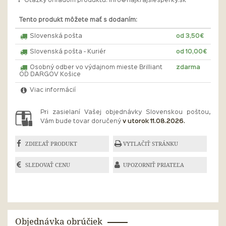
Otázky ohľadom produktu:
info@najkrajsiesperky.sk
Tento produkt môžete mať s dodaním:
Slovenská pošta
od 3,50€
Slovenská pošta - Kuriér
od 10,00€
Osobný odber vo výdajnom mieste Brilliant
zdarma
OD DARGOV Košice
Viac informácií
Pri zasielaní Vašej objednávky Slovenskou poštou,
Vám bude tovar doručený
v utorok 11.08.2026.
ZDIEĽAŤ PRODUKT
VYTLAČIŤ STRÁNKU
SLEDOVAŤ CENU
UPOZORNIŤ PRIATEĽA
Objednávka obrúčiek