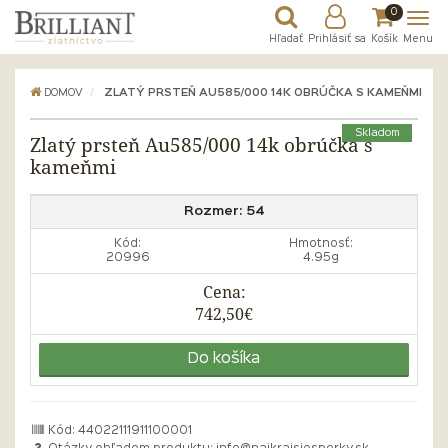
0
Hľadať
Prihlásiť sa
Košík
Menu
DOMOV
ZLATÝ PRSTEŇ AU585/000 14K OBRÚČKA S KAMEŇMI
Skladom
Zlatý prsteň Au585/000 14k obrúčka s
kameňmi
Rozmer:
54
Kód:
Hmotnosť:
20996
4.95g
Cena:
742,50€
Do košíka
Kód: 44022111911100001