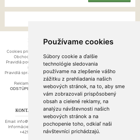
Používame cookies
ESHOP
RÝCHLE MENU
Cookies pri prezeraní stránok
Úvod
Súbory cookie a ďalšie
Obchodné podmienky
Ako balíme Vaše šperky
technológie sledovania
Pravidlá používania webových
Kontaktujte nás
stránok
Mapa stránok
používame na zlepšenie vášho
Pravidlá spracúvania osobných
zážitku z prehliadania našich
údajov
PORADŇA
Reklamačný poriadok
webových stránok, na to, aby sme
ODSTÚPENIE OD ZMLUVY
vám zobrazovali prispôsobený
Ako nakupovať
O drahých kovoch
obsah a cielené reklamy, na
Doprava a poštovné
analýzu návštevnosti našich
KONTAKT NA NÁS
webových stránok a na
Email:
info@najkrajsiesperky.sk
pochopenie toho, odkiaľ naši
Informácie:
+421917 881556,
návštevníci prichádzajú.
+421556224323