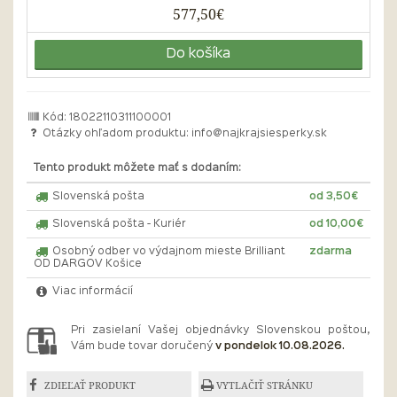
577,50€
Do košíka
Kód: 18022110311100001
Otázky ohľadom produktu:
info@najkrajsiesperky.sk
Tento produkt môžete mať s dodaním:
Slovenská pošta
od 3,50€
Slovenská pošta - Kuriér
od 10,00€
Osobný odber vo výdajnom mieste Brilliant
zdarma
OD DARGOV Košice
Viac informácií
Pri zasielaní Vašej objednávky Slovenskou poštou,
Vám bude tovar doručený
v pondelok 10.08.2026.
ZDIEĽAŤ PRODUKT
VYTLAČIŤ STRÁNKU