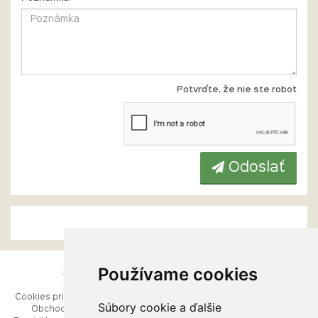
Potvrďte, že nie ste robot
Odoslať
Používame cookies
ESHOP
RÝCHLE MENU
Cookies pri prezeraní stránok
Úvod
Súbory cookie a ďalšie
Obchodné podmienky
Ako balíme Vaše šperky