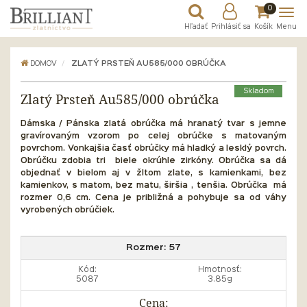
0
Hľadať
Prihlásiť sa
Košík
Menu
DOMOV
ZLATÝ PRSTEŇ AU585/000 OBRÚČKA
Skladom
Zlatý Prsteň Au585/000 obrúčka
Dámska / Pánska zlatá obrúčka má hranatý tvar s jemne
gravírovaným vzorom po celej obrúčke s matovaným
povrchom. Vonkajšia časť obrúčky má hladký a lesklý povrch.
Obrúčku zdobia tri biele okrúhle zirkóny. Obrúčka sa dá
objednať v bielom aj v žltom zlate, s kamienkami, bez
kamienkov, s matom, bez matu, širšia , tenšia. Obrúčka má
rozmer 0,6 cm.
Cena je približná a pohybuje sa od váhy
vyrobených obrúčiek.
Rozmer:
57
Kód:
Hmotnosť:
5087
3.85g
Cena: