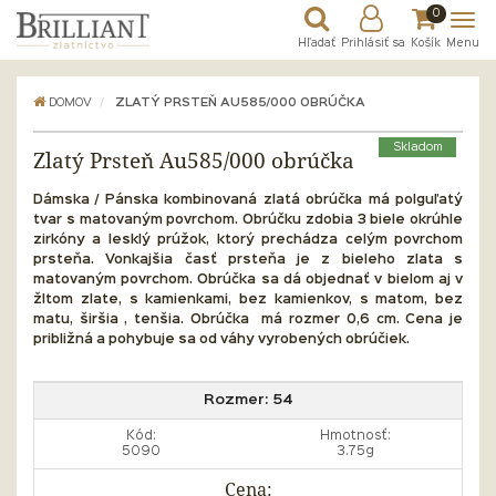
0
Hľadať
Prihlásiť sa
Košík
Menu
DOMOV
ZLATÝ PRSTEŇ AU585/000 OBRÚČKA
Skladom
Zlatý Prsteň Au585/000 obrúčka
Dámska / Pánska kombinovaná zlatá obrúčka má polguľatý
tvar s matovaným povrchom. Obrúčku zdobia 3 biele okrúhle
zirkóny a lesklý prúžok, ktorý prechádza celým povrchom
prsteňa. Vonkajšia časť prsteňa je z bieleho zlata s
matovaným povrchom. Obrúčka sa dá objednať v bielom aj v
žltom zlate, s kamienkami, bez kamienkov, s matom, bez
matu, širšia , tenšia. Obrúčka má rozmer 0,6 cm.
Cena je
približná a pohybuje sa od váhy vyrobených obrúčiek.
Rozmer:
54
Kód:
Hmotnosť:
5090
3.75g
Cena: