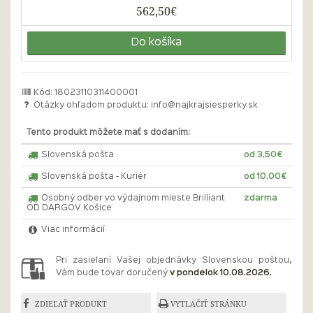
562,50€
Do košíka
Kód: 18023110311400001
Otázky ohľadom produktu:
info@najkrajsiesperky.sk
Tento produkt môžete mať s dodaním:
Slovenská pošta
od 3,50€
Slovenská pošta - Kuriér
od 10,00€
Osobný odber vo výdajnom mieste Brilliant
zdarma
OD DARGOV Košice
Viac informácií
Pri zasielaní Vašej objednávky Slovenskou poštou,
Vám bude tovar doručený
v pondelok 10.08.2026.
ZDIEĽAŤ PRODUKT
VYTLAČIŤ STRÁNKU