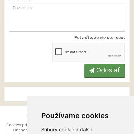
Potvrďte, že nie ste robot
Odoslať
Používame cookies
ESHOP
RÝCHLE MENU
Cookies pri prezeraní stránok
Úvod
Súbory cookie a ďalšie
Obchodné podmienky
Ako balíme Vaše šperky