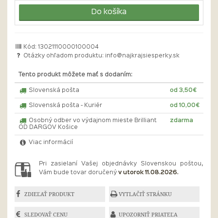
Do košíka
Kód: 13021110000100004
Otázky ohľadom produktu:
info@najkrajsiesperky.sk
Tento produkt môžete mať s dodaním:
Slovenská pošta
od 3,50€
Slovenská pošta - Kuriér
od 10,00€
Osobný odber vo výdajnom mieste Brilliant
zdarma
OD DARGOV Košice
Viac informácií
Pri zasielaní Vašej objednávky Slovenskou poštou,
Vám bude tovar doručený
v utorok 11.08.2026.
ZDIEĽAŤ PRODUKT
VYTLAČIŤ STRÁNKU
SLEDOVAŤ CENU
UPOZORNIŤ PRIATEĽA