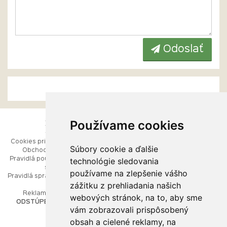
Odoslať
Používame cookies
ESHOP
RÝCHLE MENU
Cookies pri prezeraní stránok
Úvod
Súbory cookie a ďalšie
Obchodné podmienky
Ako balíme Vaše šperky
technológie sledovania
Pravidlá používania webových
Kontaktujte nás
stránok
Mapa stránok
používame na zlepšenie vášho
Pravidlá spracúvania osobných
zážitku z prehliadania našich
údajov
PORADŇA
Reklamačný poriadok
webových stránok, na to, aby sme
ODSTÚPENIE OD ZMLUVY
vám zobrazovali prispôsobený
Ako nakupovať
O drahých kovoch
obsah a cielené reklamy, na