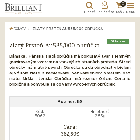
0
Hľadať
Prihlásiť sa
Košík
Menu
DOMOV
ZLATÝ PRSTEŇ AU585/000 OBRÚČKA
Skladom
Zlatý Prsteň Au585/000 obrúčka
Dámska / Pánska zlatá obrúčka má polguľatý tvar s jemným
gravírovaným vzorom na vonkajších stranách prsteňa. Stred
obrúčky má matný povrch. Obrúčka sa dá objednať v bielom
aj v žltom zlate, s kamienkami, bez kamienkov, s matom, bez
matu, širšia , tenšia. Obrúčka má rozmer 0,4cm.
Cena je
približná a pohybuje sa od váhy vyrobených obrúčiek.
Rozmer:
52
Kód:
Hmotnosť:
5062
2.55g
Cena:
382,50€