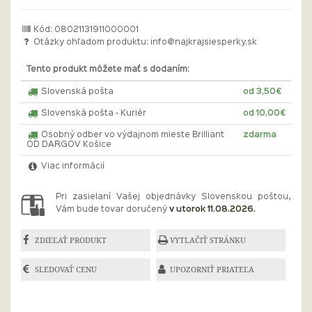
Kód: 08021131911000001
Otázky ohľadom produktu:
info@najkrajsiesperky.sk
Tento produkt môžete mať s dodaním:
Slovenská pošta
od 3,50€
Slovenská pošta - Kuriér
od 10,00€
Osobný odber vo výdajnom mieste Brilliant
zdarma
OD DARGOV Košice
Viac informácií
Pri zasielaní Vašej objednávky Slovenskou poštou,
Vám bude tovar doručený
v utorok 11.08.2026.
ZDIEĽAŤ PRODUKT
VYTLAČIŤ STRÁNKU
SLEDOVAŤ CENU
UPOZORNIŤ PRIATEĽA