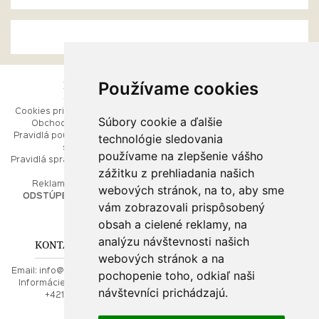
Používame cookies
ESHOP
RÝCHLE MENU
Cookies pri prezeraní stránok
Úvod
Súbory cookie a ďalšie
Obchodné podmienky
Ako balíme Vaše šperky
technológie sledovania
Pravidlá používania webových
Kontaktujte nás
stránok
Mapa stránok
používame na zlepšenie vášho
Pravidlá spracúvania osobných
zážitku z prehliadania našich
údajov
PORADŇA
Reklamačný poriadok
webových stránok, na to, aby sme
ODSTÚPENIE OD ZMLUVY
vám zobrazovali prispôsobený
Ako nakupovať
O drahých kovoch
obsah a cielené reklamy, na
Doprava a poštovné
analýzu návštevnosti našich
KONTAKT NA NÁS
webových stránok a na
Email:
info@najkrajsiesperky.sk
pochopenie toho, odkiaľ naši
Informácie:
+421917 881556,
návštevníci prichádzajú.
+421556224323