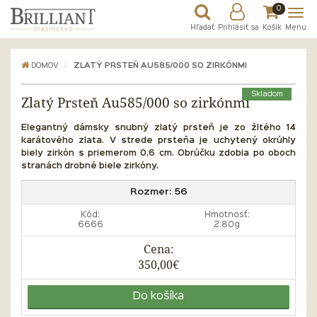
0
Hľadať
Prihlásiť sa
Košík
Menu
DOMOV
ZLATÝ PRSTEŇ AU585/000 SO ZIRKÓNMI
Skladom
Zlatý Prsteň Au585/000 so zirkónmi
Elegantný dámsky snubný zlatý prsteň je zo žltého 14
karátového zlata. V strede prsteňa je uchytený okrúhly
biely zirkón s priemerom 0,6 cm. Obrúčku zdobia po oboch
stranách drobné biele zirkóny.
Rozmer:
56
Kód:
Hmotnosť:
6666
2.80g
Cena:
350,00€
Do košíka